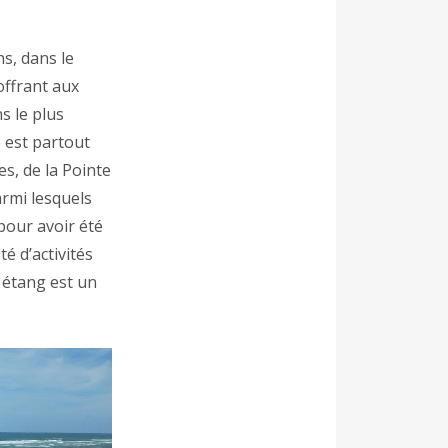
s, dans le
offrant aux
s le plus
e est partout
s, de la Pointe
rmi lesquels
 pour avoir été
é d’activités
n étang est un