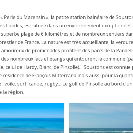
 Perle du Marensin », la petite station balnéaire de Souston
s Landes, est située dans un environnement exceptionnel 
 superbe plage de 6 kilomètres et de nombreux sentiers dan
restier de France. La nature est très accueillante, la verdur
s amoureux de promenades profitent des parcs de la Pandelle
 des nombreux lacs et étangs qui entourent la commune (pa
ille, celui de Hardy, Blanc, de Pinsolle)… Soustons est connue
de résidence de François Mitterrand mais aussi pour la quantit
 : voile, surf, canoë, rugby… Le golf de Pinsolle au bord d’u
e la région.