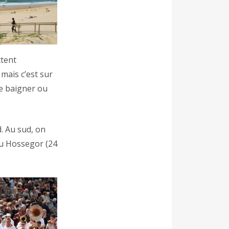
ttent
 mais c’est sur
se baigner ou
. Au sud, on
ou Hossegor (24